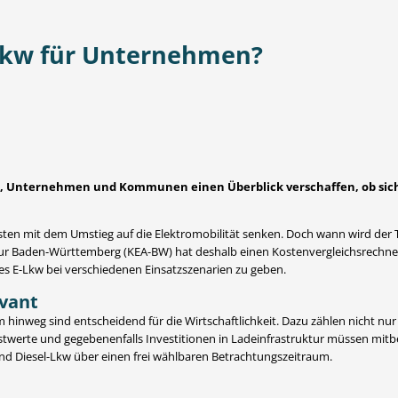
Lkw für Unternehmen?
n, Unternehmen und Kommunen einen Überblick verschaffen, ob sich d
sten mit dem Umstieg auf die Elektromobilität senken. Doch wann wird der T
ntur Baden-Württemberg (KEA-BW) hat deshalb einen Kostenvergleichsrechn
 E-Lkw bei verschiedenen Einsatzszenarien zu geben.
evant
nweg sind entscheidend für die Wirtschaftlichkeit. Dazu zählen nicht nur d
estwerte und gegebenenfalls Investitionen in Ladeinfrastruktur müssen mi
w und Diesel-Lkw über einen frei wählbaren Betrachtungszeitraum.